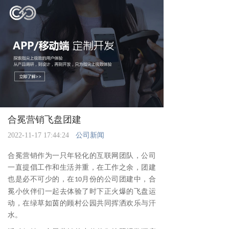
合冕营销飞盘团建
2022-11-17 17:44:24
公司新闻
合冕营销作为一只年轻化的互联网团队，公司
一直提倡工作和生活并重，在工作之余，团建
也是必不可少的，在
月份的公司团建中，合
10
冕小伙伴们一起去体验了时下正火爆的飞盘运
动，在绿草如茵的顾村公园共同挥洒欢乐与汗
水。