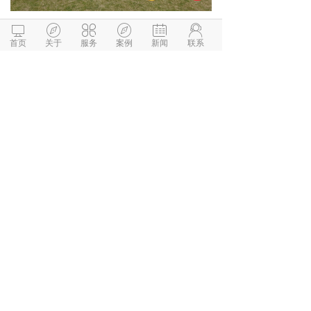






首页
关于
服务
案例
新闻
联系
微信与项目经理沟通
解答本文疑问/技术咨询/运营咨
询/技术建议/互联网交流
阅读 1886
相关推荐
成熟的抖音SEO公司具备哪些职能部门？
抖音SEO公司是怎么稳定关键词的排名?
抖音SEO的效果有哪些，传统企业有必要选择
吗？
浅析中小型企业当下如何渡过难关?
合冕营销飞盘团建